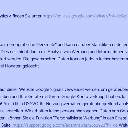
tics 4 finden Sie unter
https://policies.google.com
/privacy
?hl=de
&gl
tion „demografische Merkmale“ und kann darüber Statistiken erstellen
. Dies geschieht durch die Analyse von Werbung und Informationen v
ifiziert werden. Die gesammelten Daten können jedoch keiner besti
wei Monaten gelöscht.
auf dieser Website Google Signals verwendet werden, um geräteüberg
 haben und Ihre Geräte mit Ihrem Google-Konto verknüpft haben, kan
 6 Abs. 1 lit. a DSGVO Ihr Nutzungsverhalten geräteübergreifend ana
s, erstellen. Wir erhalten keine personenbezogenen Daten von Googl
n, können Sie die Funktion "Personalisierte Werbung" in den Einstel
 Seite:
https://support.google.com
/ads
/answer
/2662922
?hl=de
Weite